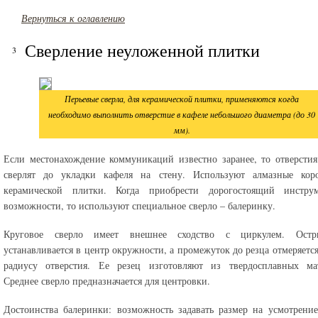
Вернуться к оглавлению
Сверление неуложенной плитки
Перьевые сверла, для керамической плитки, применяются когда
необходимо выполнить отверстие в кафеле небольшого диаметра (до 30
мм).
Если местонахождение коммуникаций известно заранее, то отверсти
сверлят до укладки кафеля на стену. Используют алмазные кор
керамической плитки. Когда приобрести дорогостоящий инстру
возможности, то используют специальное сверло – балеринку.
Круговое сверло имеет внешнее сходство с циркулем. Ост
устанавливается в центр окружности, а промежуток до резца отмеряется
радиусу отверстия. Ее резец изготовляют из твердосплавных мат
Среднее сверло предназначается для центровки.
Достоинства балеринки: возможность задавать размер на усмотрение