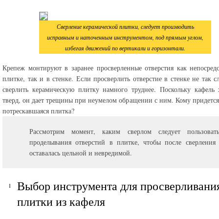
Сверление керамической плитки, следует производить
исправным и наточенным инструментом, под прямым углом,
избегая движений по вертикали и горизонтали.
Крепеж монтируют в заранее просверленные отверстия как непосред
плитке, так и в стенке. Если просверлить отверстие в стенке не так с
сверлить керамическую плитку намного труднее. Поскольку кафель
тверд, он дает трещины при неумелом обращении с ним. Кому придется
потрескавшаяся плитка?
Рассмотрим момент, каким сверлом следует пользоват
проделывания отверстий в плитке, чтобы после сверления 
оставалась цельной и невредимой.
Выбор инструмента для просверливани
плитки из кафеля