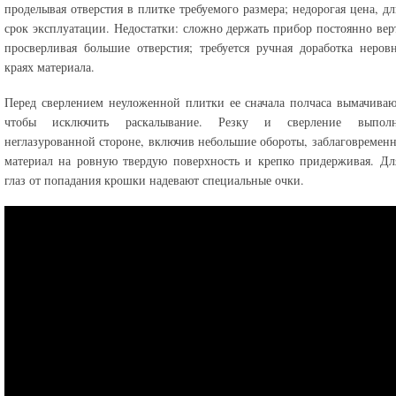
проделывая отверстия в плитке требуемого размера; недорогая цена, д
срок эксплуатации. Недостатки: сложно держать прибор постоянно вер
просверливая большие отверстия; требуется ручная доработка неров
краях материала.
Перед сверлением неуложенной плитки ее сначала полчаса вымачиваю
чтобы исключить раскалывание. Резку и сверление выпол
неглазурованной стороне, включив небольшие обороты, заблаговремен
материал на ровную твердую поверхность и крепко придерживая. Д
глаз от попадания крошки надевают специальные очки.