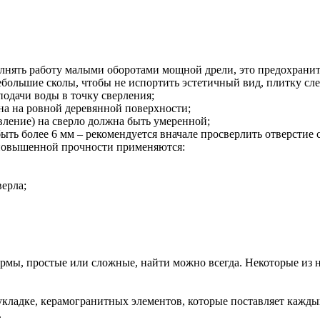
нять работу малыми оборотами мощной дрели, это предохранит и
небольшие сколы, чтобы не испортить эстетичный вид, плитку сле
одачи воды в точку сверления;
на на ровной деревянной поверхности;
авление) на сверло должна быть умеренной;
быть более 6 мм – рекомендуется вначале просверлить отверстие
 повышенной прочности применяются:
верла;
ы, простые или сложные, найти можно всегда. Некоторые из них
 укладке, керамогранитных элементов, которые поставляет кажд
.