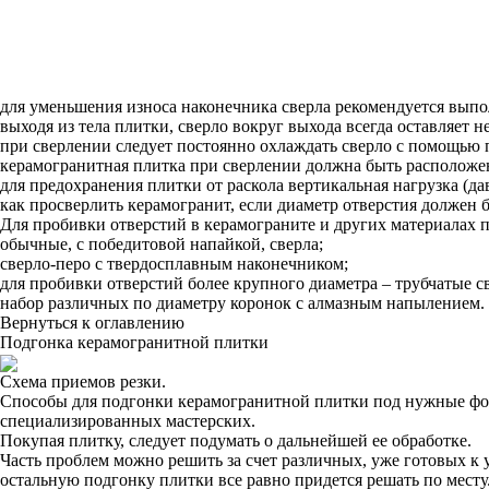
для уменьшения износа наконечника сверла рекомендуется выпол
выходя из тела плитки, сверло вокруг выхода всегда оставляет 
при сверлении следует постоянно охлаждать сверло с помощью п
керамогранитная плитка при сверлении должна быть расположе
для предохранения плитки от раскола вертикальная нагрузка (д
как просверлить керамогранит, если диаметр отверстия должен 
Для пробивки отверстий в керамограните и других материалах
обычные, с победитовой напайкой, сверла;
сверло-перо с твердосплавным наконечником;
для пробивки отверстий более крупного диаметра – трубчатые с
набор различных по диаметру коронок с алмазным напылением.
Вернуться к оглавлению
Подгонка керамогранитной плитки
Схема приемов резки.
Способы для подгонки керамогранитной плитки под нужные форм
специализированных мастерских.
Покупая плитку, следует подумать о дальнейшей ее обработке.
Часть проблем можно решить за счет различных, уже готовых к
остальную подгонку плитки все равно придется решать по месту