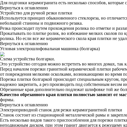
Для подгонки керамогранита есть несколько способов, которые 
Вернуться к оглавлению
Устройство для ручной резки плитки
Используется принцип обыкновенного стеклореза, но отличаетс
небольшой станины и подвижного резака.
Резка происходит путем прохождения ролика по отметке и разл
Прокатывать по плитке ролик, во избежание мелких сколов по кро
ролика. Но если все же керамического скола края плитки не уд
Вернуться к оглавлению
Угловая электрошлифовальная машинка (болгарка)
Схема устройства болгарки.
Это устройство сегодня можно встретить во многих домах, так 
Перед началом порезки гранитной керамической плитки рабочем
от повреждения мелкими осколками, возникающими во время по
Порезка плитки болгаркой происходит специальным кругом, пр
надежно закрепить, а рез производить под собственным весом и
Обрезанные края дополнительно подлежат шлифовке той же бол
Качество обрезанного края плитки полностью зависит от ма
формы.
Вернуться к оглавлению
Электроприводной станок для резки керамогранитной плитки
Станок состоит из стационарной металлической рамы и закрепл
Есть несколько видов такого приспособления для порезки плит
неподвижным диском, при этом гранит двигается к режущему к