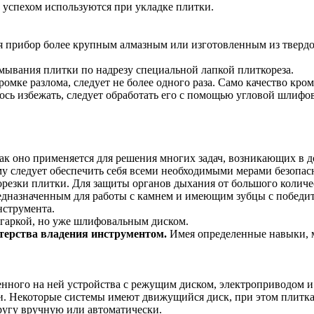
с успехом используются при укладке плитки.
я прибор более крупным алмазным или изготовленным из твердо
амывания плитки по надрезу специальной лапкой плиткореза.
мке разлома, следует не более одного раза. Само качество кромк
алось избежать, следует обработать его с помощью угловой шлиф
как оно применяется для решения многих задач, возникающих в 
у следует обеспечить себя всеми необходимыми мерами безопас
резки плитки. Для защиты органов дыхания от большого количе
едназначенным для работы с камнем и имеющим зубцы с победит
нструмента.
гаркой, но уже шлифовальным диском.
стерства владения инструментом.
Имея определенные навыки, 
енного на ней устройства с режущим диском, электроприводом и
ки. Некоторые системы имеют движущийся диск, при этом плитк
ругу вручную или автоматически.