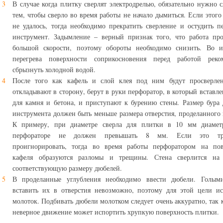
В случае когда плитку сверлят электродрелью, обязательно нужно с
тем, чтобы сверло во время работы не начало дымиться. Если этого
не удалось, тогда необходимо прекратить сверление и остудить п
инструмент. Задымление – верный признак того, что работа пр
большой скорости, поэтому обороты необходимо снизить. Во и
перегрева поверхности соприкосновения перед работой реком
сбрызнуть холодной водой.
После того как кафель и слой клея под ним будут просверлен
откладывают в сторону, берут в руки перфоратор, в который вставле
для камня и бетона, и приступают к бурению стены. Размер бура 
инструмента должен быть меньше размера отверстия, проделанного 
К примеру, при диаметре сверла для плитки в 10 мм диамет
перфораторе не должен превышать 8 мм. Если это тре
проигнорировать, тогда во время работы перфоратором на пов
кафеля образуются разломы и трещины. Стена сверлится на 
соответствующую размеру дюбелей.
В проделанные углубления необходимо ввести дюбели. Голым
вставить их в отверстия невозможно, поэтому для этой цели и
молоток. Подбивать дюбели молотком следует очень аккуратно, так 
неверное движение может испортить хрупкую поверхность плитки.