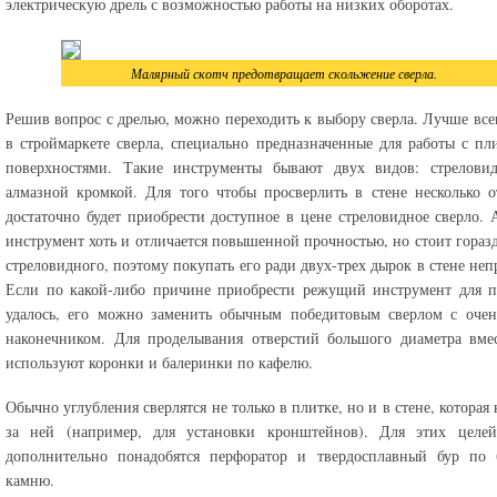
электрическую дрель с возможностью работы на низких оборотах.
Малярный скотч предотвращает скольжение сверла.
Решив вопрос с дрелью, можно переходить к выбору сверла. Лучше все
в строймаркете сверла, специально предназначенные для работы с п
поверхностями. Такие инструменты бывают двух видов: стрелови
алмазной кромкой. Для того чтобы просверлить в стене несколько о
достаточно будет приобрести доступное в цене стреловидное сверло.
инструмент хоть и отличается повышенной прочностью, но стоит гораз
стреловидного, поэтому покупать его ради двух-трех дырок в стене неп
Если по какой-либо причине приобрести режущий инструмент для п
удалось, его можно заменить обычным победитовым сверлом с очен
наконечником. Для проделывания отверстий большого диаметра вме
используют коронки и балеринки по кафелю.
Обычно углубления сверлятся не только в плитке, но и в стене, которая
за ней (например, для установки кронштейнов). Для этих целей
дополнительно понадобятся перфоратор и твердосплавный бур по 
камню.