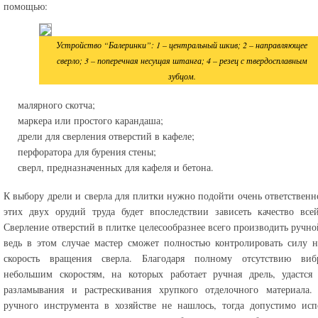
помощью:
Устройство “Балеринки”: 1 – центральный шкив; 2 – направляющее
сверло; 3 – поперечная несущая штанга; 4 – резец с твердосплавным
зубцом.
малярного скотча;
маркера или простого карандаша;
дрели для сверления отверстий в кафеле;
перфоратора для бурения стены;
сверл, предназначенных для кафеля и бетона.
К выбору дрели и сверла для плитки нужно подойти очень ответственно
этих двух орудий труда будет впоследствии зависеть качество все
Сверление отверстий в плитке целесообразнее всего производить ручно
ведь в этом случае мастер сможет полностью контролировать силу 
скорость вращения сверла. Благодаря полному отсутствию ви
небольшим скоростям, на которых работает ручная дрель, удастся
разламывания и растрескивания хрупкого отделочного материала.
ручного инструмента в хозяйстве не нашлось, тогда допустимо исп