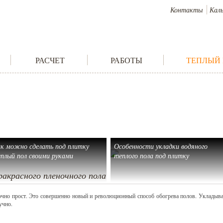
Контакты
Кал
РАСЧЕТ
РАБОТЫ
ТЕПЛЫЙ
к можно сделать под плитку
Особенности укладки водяного
плый пол своими руками
теплого пола под плитку
акрасного пленочного пола
очно прост. Это совершенно новый и революционный способ обогрева полов. Укладыва
учно.