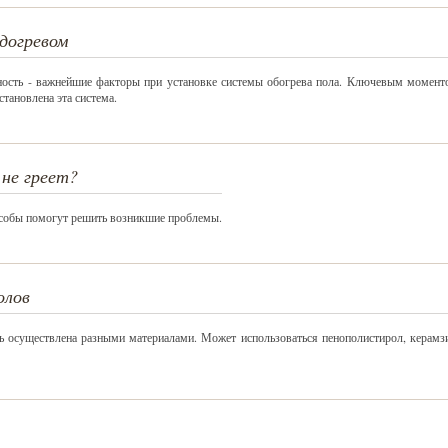
догревом
ность - важнейшие факторы при установке системы обогрева пола. Ключевым момент
становлена эта система.
 не греет?
пособы помогут решить возникшие проблемы.
олов
ь осуществлена разными материалами. Может использоваться пенополистирол, керамзи