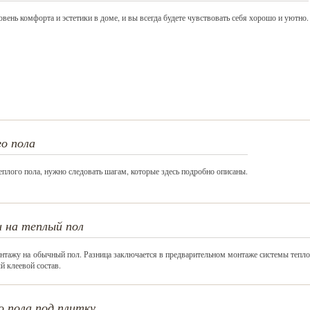
вень комфорта и эстетики в доме, и вы всегда будете чувствовать себя хорошо и уютно.
о пола
плого пола, нужно следовать шагам, которые здесь подробно описаны.
и на теплый пол
онтажу на обычный пол. Разница заключается в предварительном монтаже системы тепло
й клеевой состав.
о пола под плитку