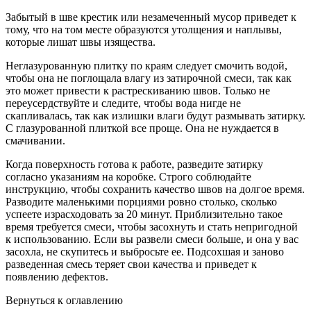
Забытый в шве крестик или незамеченный мусор приведет к
тому, что на том месте образуются утолщения и наплывы,
которые лишат швы изящества.
Неглазурованную плитку по краям следует смочить водой,
чтобы она не поглощала влагу из затирочной смеси, так как
это может привести к растрескиванию швов. Только не
переусердствуйте и следите, чтобы вода нигде не
скапливалась, так как излишки влаги будут размывать затирку.
С глазурованной плиткой все проще. Она не нуждается в
смачивании.
Когда поверхность готова к работе, разведите затирку
согласно указаниям на коробке. Строго соблюдайте
инструкцию, чтобы сохранить качество швов на долгое время.
Разводите маленькими порциями ровно столько, сколько
успеете израсходовать за 20 минут. Приблизительно такое
время требуется смеси, чтобы засохнуть и стать непригодной
к использованию. Если вы развели смеси больше, и она у вас
засохла, не скупитесь и выбросьте ее. Подсохшая и заново
разведенная смесь теряет свои качества и приведет к
появлению дефектов.
Вернуться к оглавлению