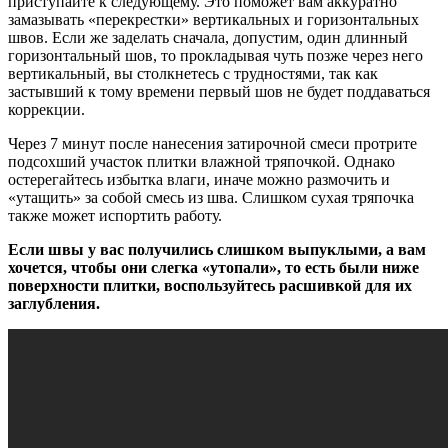
приступайте к следующему. Это поможет вам аккуратно
замазывать «перекрестки» вертикальных и горизонтальных
швов. Если же заделать сначала, допустим, один длинный
горизонтальный шов, то прокладывая чуть позже через него
вертикальный, вы столкнетесь с трудностями, так как
застывший к тому времени первый шов не будет поддаваться
коррекции.
Через 7 минут после нанесения затирочной смеси протрите
подсохший участок плитки влажной тряпочкой. Однако
остерегайтесь избытка влаги, иначе можно размочить и
«утащить» за собой смесь из шва. Слишком сухая тряпочка
также может испортить работу.
Если швы у вас получились слишком выпуклыми, а вам
хочется, чтобы они слегка «утопали», то есть были ниже
поверхности плитки, воспользуйтесь расшивкой для их
заглубления.