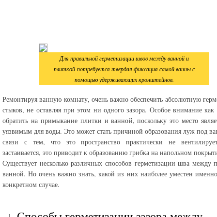
Для правильной герметизации швов между ванной и
плиткой потребуется твердая фиксация самой ванны с
помощью удерживающих кронштейнов.
Ремонтируя ванную комнату, очень важно обеспечить абсолютную гер
стыков, не оставляя при этом ни одного зазора. Особое внимание как 
обратить на примыкание плитки и ванной, поскольку это место являе
уязвимым для воды. Это может стать причиной образования луж под ва
связи с тем, что это пространство практически не вентилирует
застаивается, это приводит к образованию грибка на напольном покрыт
Существует несколько различных способов герметизации шва между 
ванной. Но очень важно знать, какой из них наиболее уместен именн
конкретном случае.
Способы герметизации зазора между