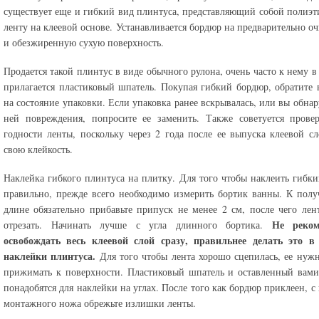
существует еще и гибкий вид плинтуса, представляющий собой полиэ
ленту на клеевой основе. Устанавливается бордюр на предварительно 
и обезжиренную сухую поверхность.
Продается такой плинтус в виде обычного рулона, очень часто к нему в
прилагается пластиковый шпатель. Покупая гибкий бордюр, обратите
на состояние упаковки. Если упаковка ранее вскрывалась, или вы обна
ней повреждения, попросите ее заменить. Также советуется прове
годности ленты, поскольку через 2 года после ее выпуска клеевой сл
свою клейкость.
Наклейка гибкого плинтуса на плитку. Для того чтобы наклеить гибк
правильно, прежде всего необходимо измерить бортик ванны. К пол
длине обязательно прибавьте припуск не менее 2 см, после чего ле
Не реком
отрезать. Начинать лучше с угла длинного бортика.
освобождать весь клеевой слой сразу, правильнее делать это в 
наклейки плинтуса.
Для того чтобы лента хорошо сцепилась, ее нуж
прижимать к поверхности. Пластиковый шпатель и оставленный вам
понадобятся для наклейки на углах. После того как бордюр приклеен, 
монтажного ножа обрежьте излишки ленты.