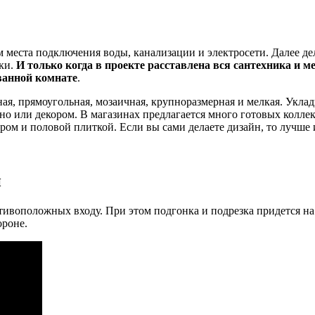
 места подключения воды, канализации и электросети. Далее дел
ики.
И только когда в проекте расставлена вся сантехника и ме
ванной комнате
.
я, прямоугольная, мозаичная, крупноразмерная и мелкая. Укладк
но или декором. В магазинах предлагается много готовых колле
ром и половой плиткой. Если вы сами делаете дизайн, то лучше 
и
тивоположных входу. При этом подгонка и подрезка придется на
ороне.