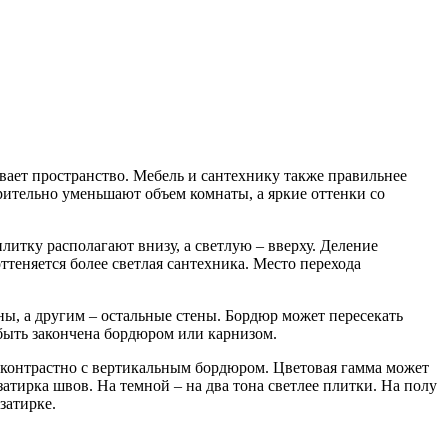
вает пространство. Мебель и сантехнику также правильнее
рительно уменьшают объем комнаты, а яркие оттенки со
итку располагают внизу, а светлую – вверху. Деление
теняется более светлая сантехника. Место перехода
ы, а другим – остальные стены. Бордюр может пересекать
быть закончена бордюром или карнизом.
я контрастно с вертикальным бордюром. Цветовая гамма может
атирка швов. На темной – на два тона светлее плитки. На полу
затирке.