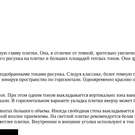
ую гамму плитки. Она, в отличие от темной, зрительно увеличи
ого рисунка на плитке и больших площадей теплых тонов. Они з
одобранными тонами рисунка. Следуя классике, более темную пл
зонируя пространство по горизонтали. Одновременно красиво от
е. При этом одним тоном выкладывается вертикально зона ванн
кали. В горизонтальном варианте укладка плитки вверху может 
мнатах большого объема. Иногда свободная стена выкладываетс
ной вполне приемлемы. На светлой плитке рекомендуется белая з
светлее плитки. Внутренние и внешние уголки используют в тон 