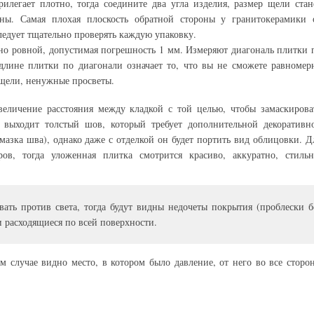
илегает плотно, тогда соедините два угла изделия, размер щели стан
ны. Самая плохая плоскость обратной стороны у гранитокерамики 
ледует тщательно проверять каждую упаковку.
но ровной, допустимая погрешность 1 мм. Измеряют диагональ плитки 
 длине плитки по диагонали означает то, что вы не сможете равномер
 щели, ненужные просветы.
еличение расстояния между кладкой с той целью, чтобы замаскирова
е выходит толстый шов, который требует дополнительной декоративн
мазка шва), однако даже с отделкой он будет портить вид облицовки. Д
ов, тогда уложенная плитка смотрится красиво, аккуратно, стильн
вать против света, тогда будут видны недочеты покрытия (проблески б
и расходящиеся по всей поверхности.
том случае видно место, в котором было давление, от него во все сторо