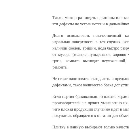
Также можно разглядеть царапины или мел
эти дефекты не устраняются и в дальнейше
Долго использовать некачественный к
идеальная поверхность в тех случаях, к
наличии сколов, трещин, вода быстро разр
от мусора (мелкие пупырышки, хорошо ч
грязь, комната выглядит неухоженной,
ремонта.
Не стоит паниковать, скандалить и предъя
дефектами, такое количество брака допусти
Если партия бракованная, то плохие керам
производителей не прячет умышленно их н
чего плохая продукция случайно идет в м
покупатель обращается в магазин для обме
Плитку в ванную выбирают только качеств