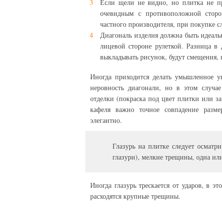
Если щели не видно, но плитка не пр
очевидным с противоположной сторо
частного производителя, при покупке с
Диагональ изделия должна быть идеаль
лицевой стороне рулеткой. Разница в
выкладывать рисунок, будут смещения,
Иногда приходится делать умышленное ув
неровность диагонали, но в этом случа
отделки (покраска под цвет плитки или за
кафеля важно точное совпадение размер
элегантно.
Глазурь на плитке следует осматри
глазури), мелкие трещины, одна ил
Иногда глазурь трескается от ударов, в э
расходятся крупные трещины.