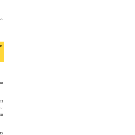
се
о
ми
из
за
ии
их