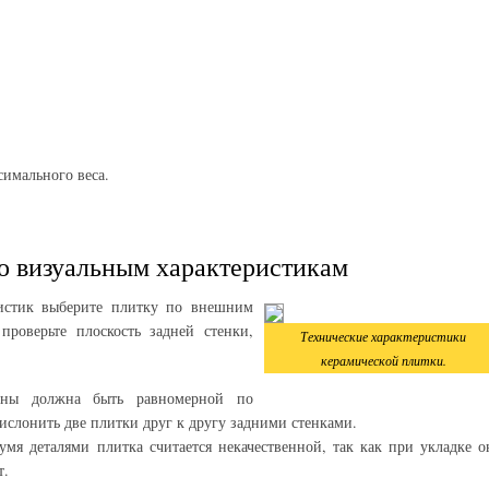
симального веса.
по визуальным характеристикам
ристик выберите плитку по внешним
проверьте плоскость задней стенки,
Технические характеристики
керамической плитки.
роны должна быть равномерной по
ислонить две плитки друг к другу задними стенками.
я деталями плитка считается некачественной, так как при укладке о
т.