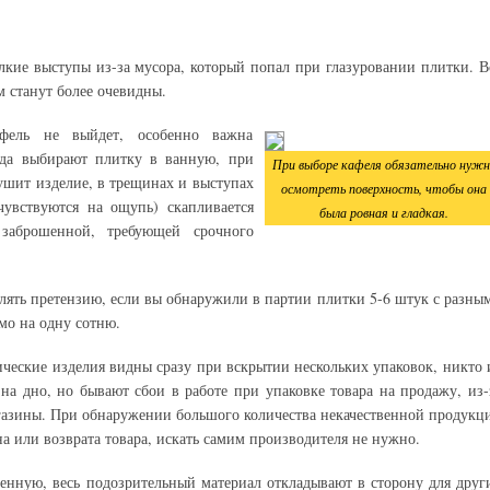
кие выступы из-за мусора, который попал при глазуровании плитки. В
м станут более очевидны.
афель не выйдет, особенно важна
огда выбирают плитку в ванную, при
При выборе кафеля обязательно нужн
ушит изделие, в трещинах и выступах
осмотреть поверхность, чтобы она
увствуются на ощупь) скапливается
была ровная и гладкая.
 заброшенной, требующей срочного
влять претензию, если вы обнаружили в партии плитки 5-6 штук с разны
мо на одну сотню.
ические изделия видны сразу при вскрытии нескольких упаковок, никто 
а дно, но бывают сбои в работе при упаковке товара на продажу, из-
агазины. При обнаружении большого количества некачественной продукц
на или возврата товара, искать самим производителя не нужно.
енную, весь подозрительный материал откладывают в сторону для друг