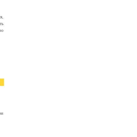
я,
ть
во
ри