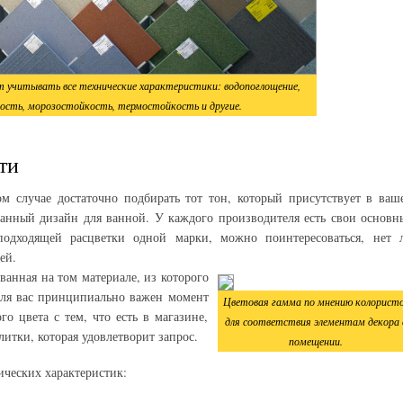
т учитывать все технические характеристики: водопоглощение,
ость, морозостойкость, термостойкость и другие.
ти
ом случае достаточно подбирать тот тон, который присутствует в ваш
танный дизайн для ванной. У каждого производителя есть свои основн
подходящей расцветки одной марки, можно поинтересоваться, нет 
ей.
ванная на том материале, из которого
для вас принципиально важен момент
Цветовая гамма по мнению колорист
о цвета с тем, что есть в магазине,
для соответствия элементам декора 
литки, которая удовлетворит запрос.
помещении.
ических характеристик: