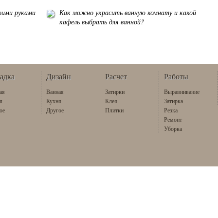
воими руками
Как можно украсить ванную комнату и какой
кафель выбрать для ванной?
адка
Дизайн
Расчет
Работы
ая
Ванная
Затирки
Выравнивание
я
Кухня
Клея
Затирка
ое
Другое
Плитки
Резка
Ремонт
Уборка