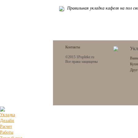
Правильная укладка кафеля на пол с
Контакты
Укл
©2015 1Poplitke.ru
Ванн
Все права защищены
Кухн
Друг
Укладка
Дизайн
Расчет
Работы
Теплый пол