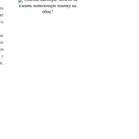
клеить потолочную плитку на
то
обои?
ят
го
ли
не
ра
 с
в,