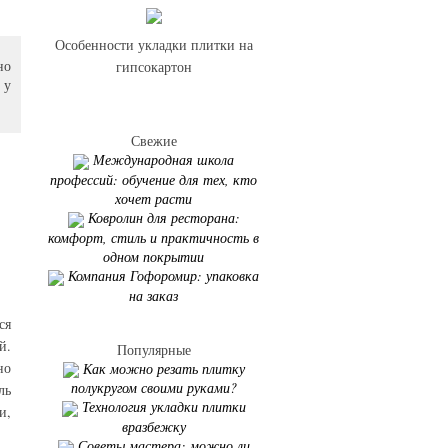
Особенности укладки плитки на
но
гипсокартон
 у
Свежие
Международная школа
профессий: обучение для тех, кто
хочет расти
Ковролин для ресторана:
комфорт, стиль и практичность в
одном покрытии
Компания Гофоромир: упаковка
на заказ
ся
й.
Популярные
но
Как можно резать плитку
полукругом своими руками?
ль
Технология укладки плитки
и,
вразбежку
Советы мастера: можно ли