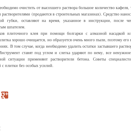
необходимо очистить от высохшего раствора большое количество кафеля, 
 растворителями (продаются в строительных магазинах). Средство нанос
й губки, оставляют на время, указанное в инструкции, после че
стым шпателем.
тков плиточного клея при помощи болгарки с алмазной насадкой и
литка хорошо очищается, но образуется очень много пыли, поэтому его 
ях. В том случае, когда необходимо удалить остатки застывшего раство
Инструмент ставят под углом и слегка ударяют по нему, все ненужное
зной ситуации применяют растворители бетона. Советы специалисто
 с плитки без особых усилий.
й