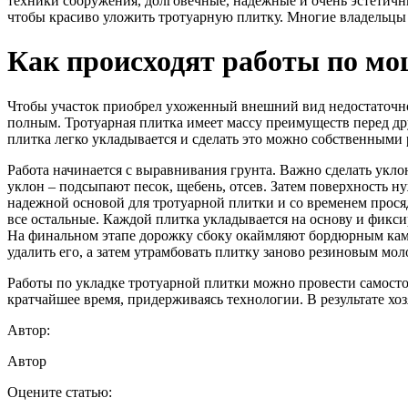
техники сооружения, долговечные, надежные и очень эстетич
чтобы красиво уложить тротуарную плитку. Многие владельцы 
Как происходят работы по м
Чтобы участок приобрел ухоженный внешний вид недостаточно
полным. Тротуарная плитка имеет массу преимуществ перед дру
плитка легко укладывается и сделать это можно собственными 
Работа начинается с выравнивания грунта. Важно сделать укл
уклон – подсыпают песок, щебень, отсев. Затем поверхность н
надежной основой для тротуарной плитки и со временем просяд
все остальные. Каждой плитка укладывается на основу и фикс
На финальном этапе дорожку сбоку окаймляют бордюрным камн
удалить его, а затем утрамбовать плитку заново резиновым м
Работы по укладке тротуарной плитки можно провести самосто
кратчайшее время, придерживаясь технологии. В результате хо
Автор:
Автор
Оцените статью: