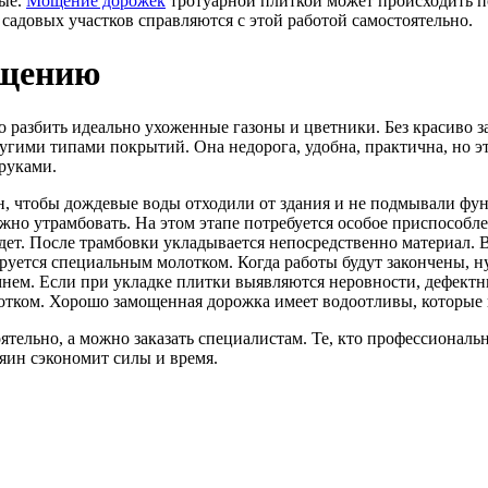
ные.
Мощение дорожек
тротуарной плиткой может происходить по
садовых участков справляются с этой работой самостоятельно.
ощению
 разбить идеально ухоженные газоны и цветники. Без красиво 
гими типами покрытий. Она недорога, удобна, практична, но эт
руками.
он, чтобы дождевые воды отходили от здания и не подмывали ф
ужно утрамбовать. На этом этапе потребуется особое приспособл
ет. После трамбовки укладывается непосредственно материал. В
ируется специальным молотком. Когда работы будут закончены, 
ем. Если при укладке плитки выявляются неровности, дефектны
олотком. Хорошо замощенная дорожка имеет водоотливы, которые 
ятельно, а можно заказать специалистам. Те, кто профессионал
зяин сэкономит силы и время.