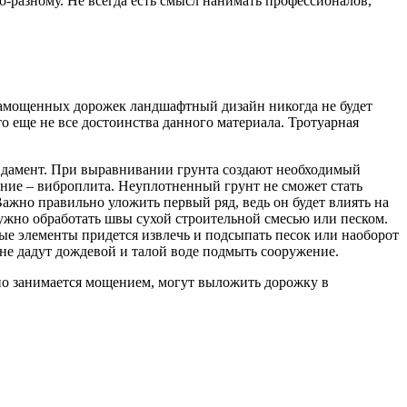
-разному. Не всегда есть смысл нанимать профессионалов,
замощенных дорожек ландшафтный дизайн никогда не будет
о еще не все достоинства данного материала. Тротуарная
ундамент. При выравнивании грунта создают необходимый
ение – виброплита. Неуплотненный грунт не сможет стать
ажно правильно уложить первый ряд, ведь он будет влиять на
нужно обработать швы сухой строительной смесью или песком.
е элементы придется извлечь и подсыпать песок или наоборот
не дадут дождевой и талой воде подмыть сооружение.
ьно занимается мощением, могут выложить дорожку в