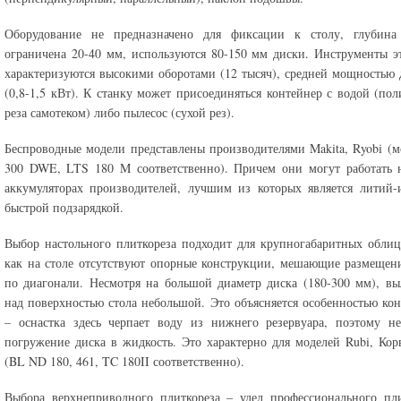
Оборудование не предназначено для фиксации к столу, глубина
ограничена 20-40 мм, используются 80-150 мм диски. Инструменты э
характеризуются высокими оборотами (12 тысяч), средней мощностью 
(0,8-1,5 кВт). К станку может присоединяться контейнер с водой (по
реза самотеком) либо пылесос (сухой рез).
Беспроводные модели представлены производителями Makita, Ryobi (
300 DWE, LTS 180 M соответственно). Причем они могут работать 
аккумуляторах производителей, лучшим из которых является литий
быстрой подзарядкой.
Выбор настольного плиткореза подходит для крупногабаритных облиц
как на столе отсутствуют опорные конструкции, мешающие размещен
по диагонали. Несмотря на большой диаметр диска (180-300 мм), вы
над поверхностью стола небольшой. Это объясняется особенностью ко
– оснастка здесь черпает воду из нижнего резервуара, поэтому н
погружение диска в жидкость. Это характерно для моделей Rubi, Корв
(BL ND 180, 461, TC 180II соответственно).
Выбора верхнеприводного плиткореза – удел профессионального пл