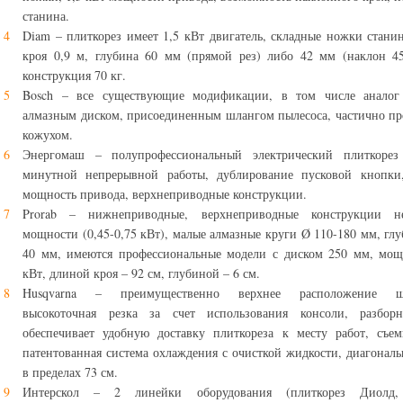
станина.
Diam – плиткорез имеет 1,5 кВт двигатель, складные ножки стани
кроя 0,9 м, глубина 60 мм (прямой рез) либо 42 мм (наклон 45
конструкция 70 кг.
Bosch – все существующие модификации, в том числе анал
алмазным диском, присоединенным шлангом пылесоса, частично п
кожухом.
Энергомаш – полупрофессиональный электрический плиткорез
минутной непрерывной работы, дублирование пусковой кнопки,
мощность привода, верхнеприводные конструкции.
Prorab – нижнеприводные, верхнеприводные конструкции н
мощности (0,45-0,75 кВт), малые алмазные круги Ø 110-180 мм, глу
40 мм, имеются профессиональные модели с диском 250 мм, мощ
кВт, длиной кроя – 92 см, глубиной – 6 см.
Husqvarna – преимущественно верхнее расположение шп
высокоточная резка за счет использования консоли, разбор
обеспечивает удобную доставку плиткореза к месту работ, съе
патентованная система охлаждения с очисткой жидкости, диагонал
в пределах 73 см.
Интерскол – 2 линейки оборудования (плиткорез Диолд,