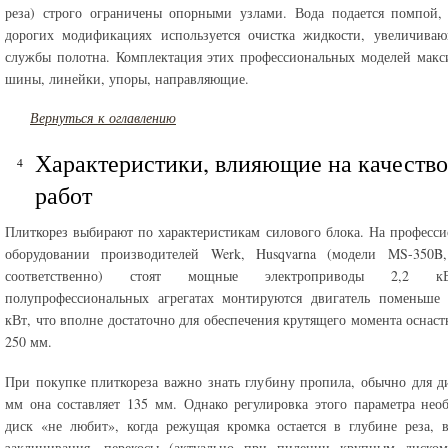
реза) строго ограничены опорными узлами. Вода подается помпой,
дорогих модификациях используется очистка жидкости, увеличиваю
службы полотна. Комплектация этих профессиональных моделей макс
шины, линейки, упоры, направляющие.
Вернуться к оглавлению
Характеристики, влияющие на качество
работ
Плиткорез выбирают по характеристикам силового блока. На професс
оборудовании производителей Werk, Husqvarna (модели MS-350B
соответственно) стоят мощные электроприводы 2,2 
полупрофессиональных агрегатах монтируются двигатель поменьше 
кВт, что вполне достаточно для обеспечения крутящего момента оснаст
250 мм.
При покупке плиткореза важно знать глубину пропила, обычно для д
мм она составляет 135 мм. Однако регулировка этого параметра нео
диск «не любит», когда режущая кромка остается в глубине реза,
заклинивания, перекосы (актуально при пилении крупным диском