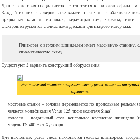
Данная категория специалистов не относится к широкопрофильным 
Каждый из них в совершенстве владеет навыками в облицовке пове
природным камнем, мозаикой, керамогранитом, кафелем, имеет н
электроинструментов с алмазными дисками для каждого материала.
Плиткорез с верхним шпинделем имеет массивную станину, 
кинематическую схему.
Существуют 2 варианта конструкций оборудования:
Электрический плиткорез отрезает плитку ровно, в отличии от ручных
вариантов.
мостовые станки – головка перемещается по продольным рельсам 
является модификация Venus 125 производителя Sima);
консоли – подвижный стол, консольное крепление шпинделя (н
модель TS 400 F от Хускварны).
Для наклонных резов здесь наклоняется головка плиткореза, габари