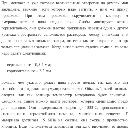
При монтаже в уже готовые вертикальные отверстия на румпах мон
закладные, верхние части которых надо загнуть, к ним же прикру
проволока. При этом проволока скручивается в косичку, 
вмуровываются в швы кладки печи. Скобы монтируют верти
горизонтально, они должны плотно прижимать изразцы один к друго
крепежа пространство заполняется раствором, между плитками в и
должно оставаться никакого зазора, но если так не получается, то пр
только специальная замазка. Когда выполняется отделка камина, то раз
надо делать следующими:
вертикальные – 0,5-1 мм;
горизонтальные – 2-3 мм.
Больше, чем указано, делать швы просто нельзя, так как это ска
способности отделки аккумулировать тепло. Обычный клей использ
следует, так как разница температур материалов будет слишком 
Сегодня на рынке можно найти растворы, которые специально пред
для изразцов. Они выдерживают нагрев до 1000°C, производятся н
специального термостойкого цемента, минеральных веществ. П
материала достигает 15 МПа на сжатие, она схожа с прочностью
кирпича. Если используется изразцовая плитка с рисунком, то предв