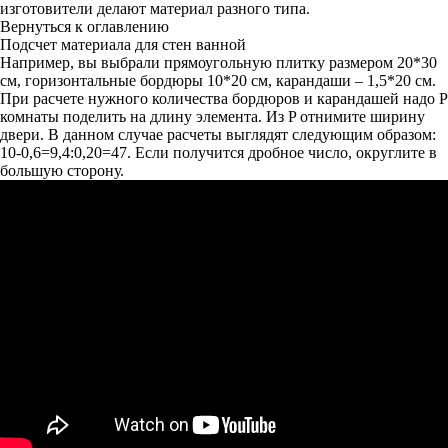
изготовители делают материал разного типа.
Вернуться к оглавлению
Подсчет материала для стен ванной
Например, вы выбрали прямоугольную плитку размером 20*30
см, горизонтальные бордюры 10*20 см, карандаши – 1,5*20 см.
При расчете нужного количества бордюров и карандашей надо P
комнаты поделить на длину элемента. Из P отнимите ширину
двери. В данном случае расчеты выглядят следующим образом:
10-0,6=9,4:0,20=47. Если получится дробное число, округлите в
большую сторону.