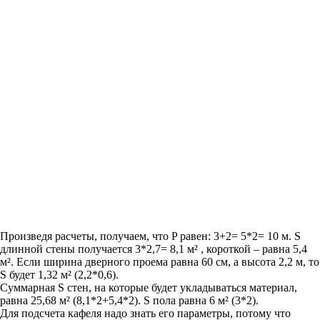
Произведя расчеты, получаем, что P равен: 3+2= 5*2= 10 м. S
длинной стены получается 3*2,7= 8,1 м² , короткой – равна 5,4
м². Если ширина дверного проема равна 60 см, а высота 2,2 м, то
S будет 1,32 м² (2,2*0,6).
Суммарная S стен, на которые будет укладываться материал,
равна 25,68 м² (8,1*2+5,4*2). S пола равна 6 м² (3*2).
Для подсчета кафеля надо знать его параметры, потому что