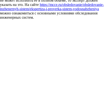
не может исполнить ее в полном объеме, то эксперт должен
указать на это. На сайте
https://mcce.ru/obsledovanie/obsledovanie-
inzhenernyh-sistem/ekspertiza-i-proverka-sistem-vodosnabzheniya
можно ознакомиться с основными условиями обследования
инженерных систем.